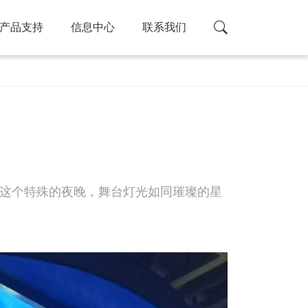

产品支持
信息中心
联系我们
。在这个特殊的夜晚，舞台灯光如同璀璨的星