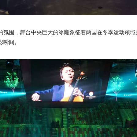
的氛围，舞台中央巨大的冰雕象征着两国在冬季运动领域的
彩瞬间。