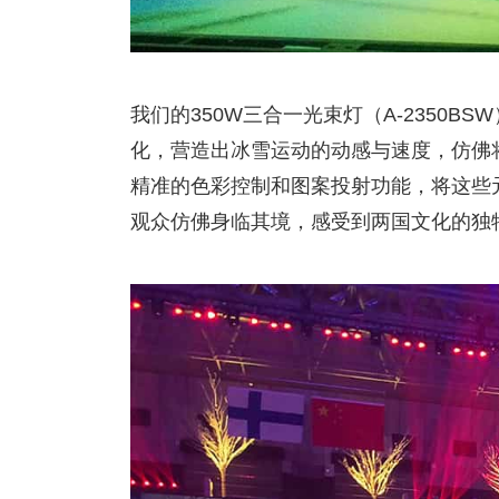
我们的350W三合一光束灯（A-235
化，营造出冰雪运动的动感与速度，仿佛
精准的色彩控制和图案投射功能，将这些
观众仿佛身临其境，感受到两国文化的独