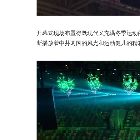
开幕式现场布置得既现代又充满冬季运动
断播放着中芬两国的风光和运动健儿的精