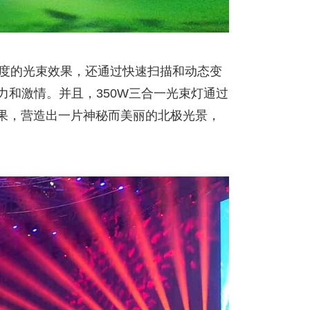
高亮度的光束效果，还通过快速扫描和动态变
和激情。并且，350W三合一光束灯通过
果，营造出一片神秘而美丽的北极光景，