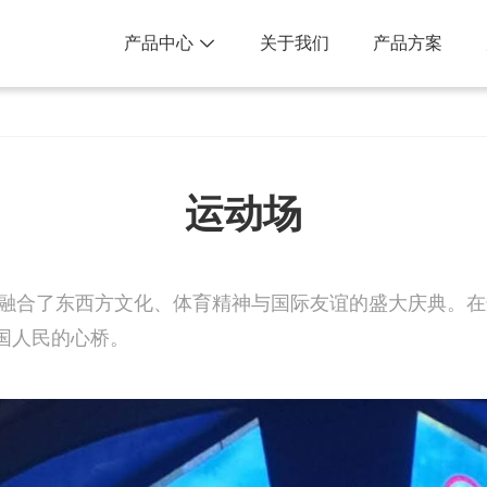
产品中心
关于我们
产品方案

运动场
是一个融合了东西方文化、体育精神与国际友谊的盛大庆典
国人民的心桥。