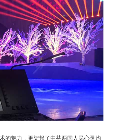
光艺术的魅力，更架起了中芬两国人民心灵沟