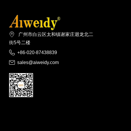

广州市白云区太和镇谢家庄迴龙北二
街5号二楼

+86-020-87438839

sales@aiweidy.com