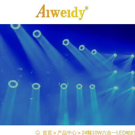
首页
»
产品中心
»
24颗10W六合一LED帕