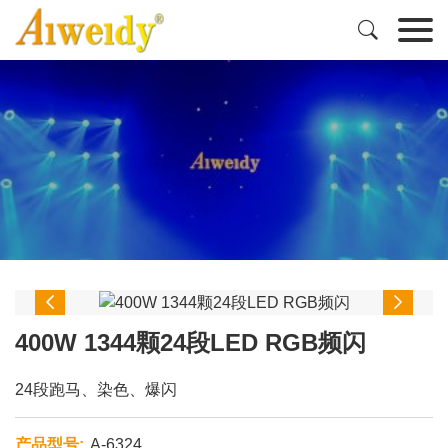



400W 1344颗24段LED RGB频闪
24段跑马、染色、爆闪
产品型号:
A-6324