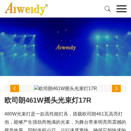



欧司朗461W摇头光束灯17R
480W光束灯是一款高性能灯具，搭载欧司朗461瓦高亮灯
泡，能够产生强劲而饱满的光束，为舞台带来明亮而震撼的
视觉效果。同时体积小巧，运行速度更快，确保它能快速响