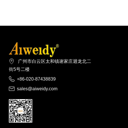

广州市白云区太和镇谢家庄迴龙北二
街5号二楼

+86-020-87438839

sales@aiweidy.com